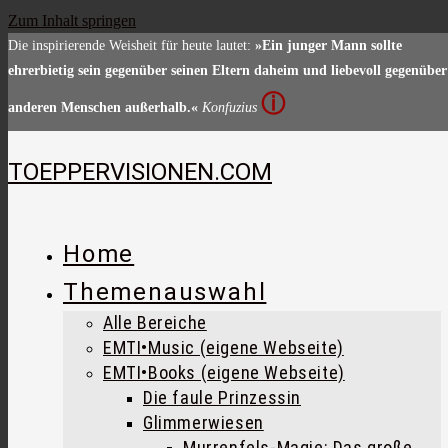
Zum Inhalt springen
Die inspirierende Weisheit für heute lautet:
»Ein junger Mann sollte
ehrerbietig sein gegenüber seinen Eltern daheim und liebevoll gegenüber
ⓘ
anderen Menschen außerhalb.«
Konfuzius
TOEPPERVISIONEN.COM
Home
Themenauswahl
Alle Bereiche
EMTI•Music (eigene Webseite)
EMTI•Books (eigene Webseite)
Die faule Prinzessin
Glimmerwiesen
Murrenfels-Magie: Das große