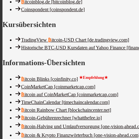
₿
itcoinblog.de [bitcoinblog.de]
Coinspondent [coinspondent.de]
Kursübersichten
TradingView
₿
itcoin-USD Chart [de.tradingview.com]
Historische BTC-USD Kursdaten auf Yahoo Finance [finan
Informations-Übersichten
★Empfehlung★
₿
itcoin Blinks [coinfinity.co]
CoinMarketCap [coinmarketcap.com]
₿
itcoin auf CoinMarketCap [coinmarketcap.com]
TimeChainCalendar [timechaincalendar.com]
₿
itcoin Rainbow Chart [blockchaincenter.net]
₿
itcoin-Gebührenrechner [whatthefee.io]
₿
itcoin-Halving und Umlaufversorgung [one-vision-ahead.
₿
itcoin & Krypto Finanzwörterbuch [one-vision-ahead.com