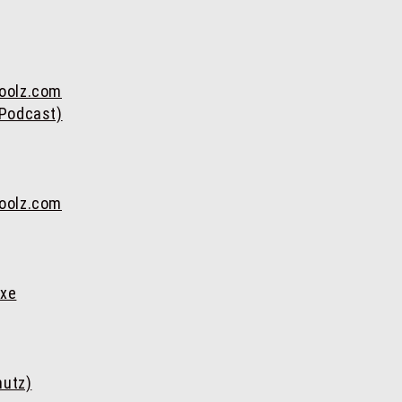
Toolz.com
(Podcast)
Toolz.com
uxe
hutz)