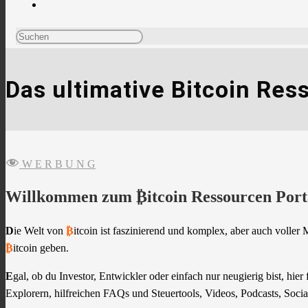
Das ultimative Bitcoin Res
W E R B U N G
Willkommen zum ₿itcoin Ressourcen Port
D
ie Welt von
₿
itcoin ist faszinierend und komplex, aber auch voller
₿
itcoin geben.
E
gal, ob du Investor, Entwickler oder einfach nur neugierig bist, h
Explorern, hilfreichen FAQs und Steuertools, Videos, Podcasts, Soci