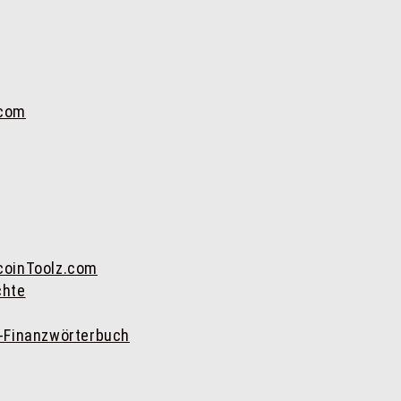
.com
tcoinToolz.com
chte
t-Finanzwörterbuch