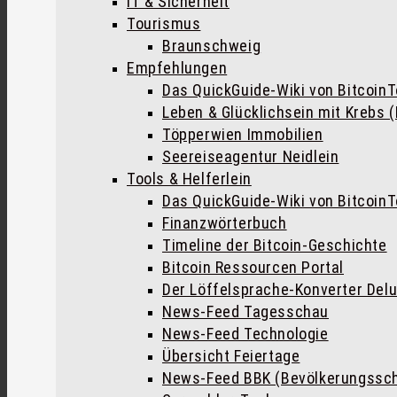
IT & Sicherheit
Tourismus
Braunschweig
Empfehlungen
Das QuickGuide-Wiki von Bitcoin
Leben & Glücklichsein mit Krebs 
Töpperwien Immobilien
Seereiseagentur Neidlein
Tools & Helferlein
Das QuickGuide-Wiki von Bitcoin
Finanzwörterbuch
Timeline der Bitcoin-Geschichte
Bitcoin Ressourcen Portal
Der Löffelsprache-Konverter Del
News-Feed Tagesschau
News-Feed Technologie
Übersicht Feiertage
News-Feed BBK (Bevölkerungssc