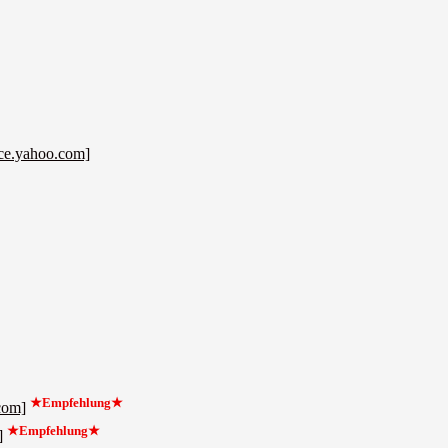
ce.yahoo.com]
★Empfehlung★
com]
★Empfehlung★
]