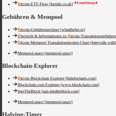
★Empfehlung★
₿
itcoin-ETF-Flow [farside.co.uk]
Gebühren & Mempool
₿
itcoin-Gebührenrechner [whatthefee.io]
Übersicht & Informationen zu
₿
itcoin-Transaktionsgebühre
₿
itcoin Mempool Transaktionskosten-Chart (Intervalle wähl
Mempool.space [mempool.space]
Blockchain-Explorer
₿
itcoin Blockchain Explorer [bitinfocharts.com]
Blockchain.com Explorer [www.blockchain.com]
IntoTheBlock [app.intotheblock.com]
Mempool.space [mempool.space]
Halving-Timer