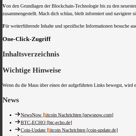
V
on den Grundlagen der Blockchain-Technologie bis zu den neuesten
zusammengestellt. Mach dich schlau, bleib informiert und navigiere 
F
ür weiterführende Inhalte und spezifische Informationen besuche 
One-Click-Zugriff
Inhaltsverzeichnis
Wichtige Hinweise
Wenn du die Maus über einen der aufgeführten Links bewegst, wird ein 
News
NewsNow
₿
itcoin Nachrichten [newsnow.com]
BTC-ECHO [btc-echo.de]
Coin-Update
₿
itcoin Nachrichten [coin-update.de]