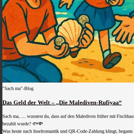
"Sach ma"-Blog
Das Geld der Welt – „Die Malediven-Rufiyaa“
Sach ma, … wusstest du, dass auf den Malediven früher mit Fischhau
bezahlt wurde? 🐟💸
Was heute nach Inselromantik und QR-Code-Zahlung klingt, begann