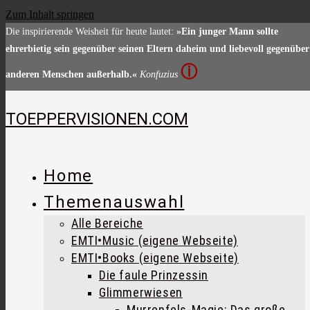
Zum Inhalt springen
Die inspirierende Weisheit für heute lautet:
»Ein junger Mann sollte
ehrerbietig sein gegenüber seinen Eltern daheim und liebevoll gegenüber
ⓘ
anderen Menschen außerhalb.«
Konfuzius
TOEPPERVISIONEN.COM
Home
Themenauswahl
Alle Bereiche
EMTI•Music (eigene Webseite)
EMTI•Books (eigene Webseite)
Die faule Prinzessin
Glimmerwiesen
Murrenfels-Magie: Das große