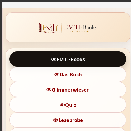
Zum
Inhalt
springen
EMTI•Books
Das Buch
Glimmerwiesen
Quiz
Leseprobe