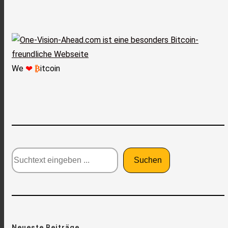
❤
We
₿
itcoin
Suchtext
Suchen
Neueste Beiträge