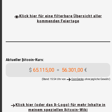
Klick hier für eine filterbare Übersicht aller
kommenden Feiertage
Aktueller ₿itcoin-Kurs:
$
65.115,00
=
56.301,00
€
(Stand: 15:54 Uhr von
CoinGecko
; ohne jegliche Gewähr)
Klick hier (oder das ₿-Logo) für mehr Inhalte in
meinem speziellen ₿itcoin-Wiki