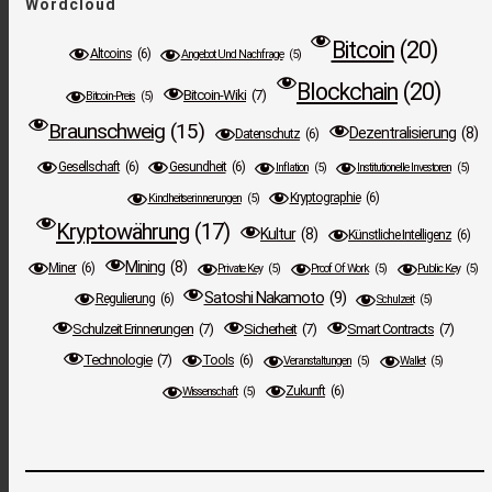
Wordcloud
Bitcoin
(20)
Altcoins
(6)
Angebot Und Nachfrage
(5)
Blockchain
(20)
Bitcoin-Wiki
(7)
Bitcoin-Preis
(5)
Braunschweig
(15)
Dezentralisierung
(8)
Datenschutz
(6)
Gesellschaft
(6)
Gesundheit
(6)
Inflation
(5)
Institutionelle Investoren
(5)
Kryptographie
(6)
Kindheitserinnerungen
(5)
Kryptowährung
(17)
Kultur
(8)
Künstliche Intelligenz
(6)
Mining
(8)
Miner
(6)
Private Key
(5)
Proof Of Work
(5)
Public Key
(5)
Satoshi Nakamoto
(9)
Regulierung
(6)
Schulzeit
(5)
Schulzeit Erinnerungen
(7)
Sicherheit
(7)
Smart Contracts
(7)
Technologie
(7)
Tools
(6)
Veranstaltungen
(5)
Wallet
(5)
Zukunft
(6)
Wissenschaft
(5)