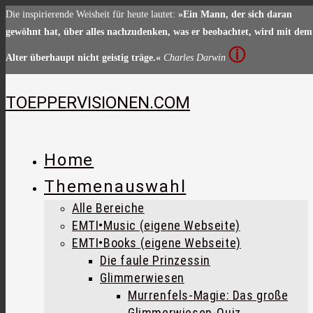
Zum
Die inspirierende Weisheit für heute lautet:
»Ein Mann, der sich daran
Inhalt
gewöhnt hat, über alles nachzudenken, was er beobachtet, wird mit dem
springen
ⓘ
Alter überhaupt nicht geistig träge.«
Charles Darwin
TOEPPERVISIONEN.COM
Home
Themenauswahl
Alle Bereiche
EMTI•Music (eigene Webseite)
EMTI•Books (eigene Webseite)
Die faule Prinzessin
Glimmerwiesen
Murrenfels-Magie: Das große
Glimmerwiesen-Quiz