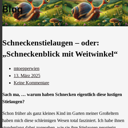
Blog
Schneckenstielaugen – oder:
„Schneckenblick mit Weitwinkel“
mtoepperwien
13. März 2025
Keine Kommentare
Sach ma, … warum haben Schnecken eigentlich diese lustigen
Stielaugen?
Schon früher als ganz kleines Kind im Garten meiner Großeltern
haben mich diese schleimigen Wesen total fasziniert. Ich habe ihnen
stundenlang dabei zugesehen, wie sie ihre Stielaugen neugierig