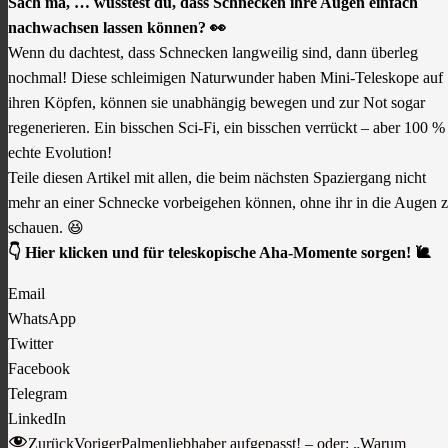
Sach ma, … wusstest du, dass Schnecken ihre Augen einfach
nachwachsen lassen können? 👀
Wenn du dachtest, dass Schnecken langweilig sind, dann überleg
nochmal! Diese schleimigen Naturwunder haben Mini-Teleskope auf
ihren Köpfen, können sie unabhängig bewegen und zur Not sogar
regenerieren. Ein bisschen Sci-Fi, ein bisschen verrückt – aber 100 %
echte Evolution!
Teile diesen Artikel mit allen, die beim nächsten Spaziergang nicht
mehr an einer Schnecke vorbeigehen können, ohne ihr in die Augen 
schauen. 😆
👇 Hier klicken und für teleskopische Aha-Momente sorgen! 🐌
Email
WhatsApp
Twitter
Facebook
Telegram
LinkedIn
Zurück
Voriger
Palmenliebhaber aufgepasst! – oder: „Warum