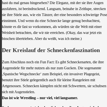
hast du mal genau hingesehen? Die Eleganz, mit der sie ihre Augen
ausfahren, ist beeindruckend. Langsam, beinahe in Zeitlupe, strecken
sie ihre Stiele aus, wie ein Tänzer, der eine besonders schwierige Pos
einnimmt. Und wenn du eine Schnecke lange genug beobachtest,
könnte es dir fast so vorkommen, als würden sie die Welt mit einer
Weisheit betrachten, die wir nie erreichen. (Okay, das war jetzt ein
bisschen übertrieben. Aber du weißt, was ich meine.)
Der Kreislauf der Schneckenfaszination
Zum Abschluss noch ein Fun Fact: Es gibt Schneckenarten, die ihre
Augenstiele für mehr nutzen als nur zum Gucken. Die sogenannte
‚Spanische Wegschnecke‘ zum Beispiel, ein invasiver Plagegeist,
benutzt ihre Stiele gelegentlich auch für kleine Rangeleien mit
Artgenossen. Schnecken kämpfen nicht mit Schwertern, sie schubsen
sich mit Augenstielen.
Das ist wie Wrestling – nur viel, viel langsamer.