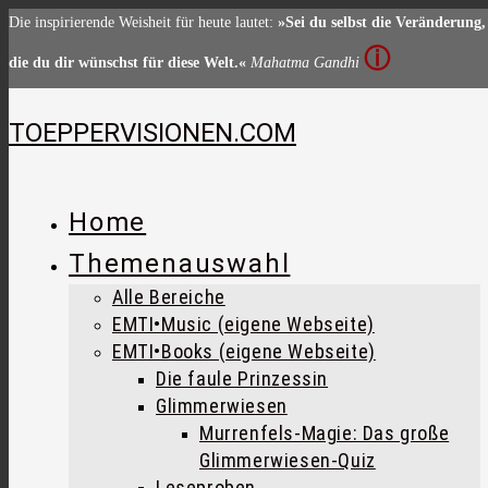
Zum
Die inspirierende Weisheit für heute lautet:
»Sei du selbst die Veränderung,
Inhalt
ⓘ
die du dir wünschst für diese Welt.«
Mahatma Gandhi
springen
TOEPPERVISIONEN.COM
Home
Themenauswahl
Alle Bereiche
EMTI•Music (eigene Webseite)
EMTI•Books (eigene Webseite)
Die faule Prinzessin
Glimmerwiesen
Murrenfels-Magie: Das große
Glimmerwiesen-Quiz
Leseproben