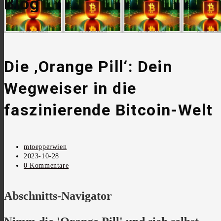
Blog
Die ‚Orange Pill‘: Dein
Wegweiser in die
faszinierende Bitcoin-Welt
Beitrags-
mtoepperwien
Autor:
Beitrag
2023-10-28
veröffentlicht:
Beitrags-
0 Kommentare
Kommentare:
Abschnitts-Navigator