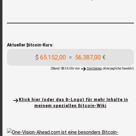
Aktueller ₿itcoin-Kurs:
$
65.152,00
=
56.387,00
€
(Stand: 08:36 Uhr von
CoinGecko
; ohne jegliche Gewähr)
Klick hier (oder das ₿-Logo) für mehr Inhalte in
meinem speziellen ₿itcoin-Wiki