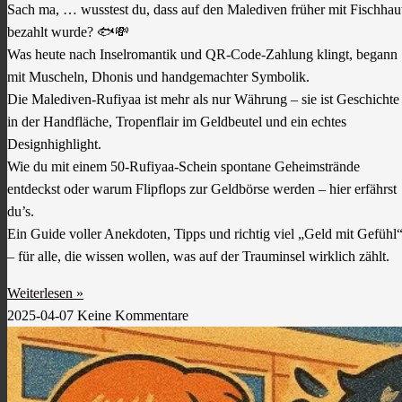
Sach ma, … wusstest du, dass auf den Malediven früher mit Fischhau
bezahlt wurde? 🐟💸
Was heute nach Inselromantik und QR-Code-Zahlung klingt, begann
mit Muscheln, Dhonis und handgemachter Symbolik.
Die Malediven-Rufiyaa ist mehr als nur Währung – sie ist Geschichte
in der Handfläche, Tropenflair im Geldbeutel und ein echtes
Designhighlight.
Wie du mit einem 50-Rufiyaa-Schein spontane Geheimstrände
entdeckst oder warum Flipflops zur Geldbörse werden – hier erfährst
du’s.
Ein Guide voller Anekdoten, Tipps und richtig viel „Geld mit Gefühl
– für alle, die wissen wollen, was auf der Trauminsel wirklich zählt.
Weiterlesen »
2025-04-07
Keine Kommentare