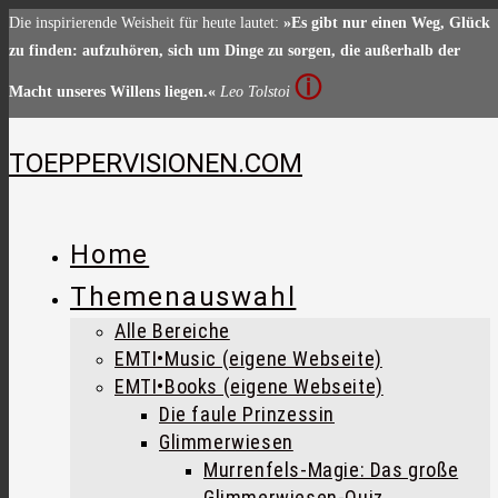
Zum
Die inspirierende Weisheit für heute lautet:
»Es gibt nur einen Weg, Glück
Inhalt
zu finden: aufzuhören, sich um Dinge zu sorgen, die außerhalb der
springen
ⓘ
Macht unseres Willens liegen.«
Leo Tolstoi
TOEPPERVISIONEN.COM
Home
Themenauswahl
Alle Bereiche
EMTI•Music (eigene Webseite)
EMTI•Books (eigene Webseite)
Die faule Prinzessin
Glimmerwiesen
Murrenfels-Magie: Das große
Glimmerwiesen-Quiz