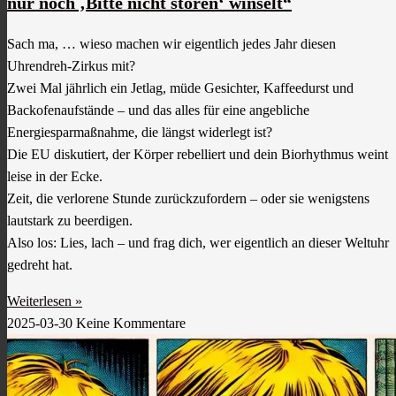
nur noch ‚Bitte nicht stören‘ winselt“
Sach ma, … wieso machen wir eigentlich jedes Jahr diesen
Uhrendreh-Zirkus mit?
Zwei Mal jährlich ein Jetlag, müde Gesichter, Kaffeedurst und
Backofenaufstände – und das alles für eine angebliche
Energiesparmaßnahme, die längst widerlegt ist?
Die EU diskutiert, der Körper rebelliert und dein Biorhythmus weint
leise in der Ecke.
Zeit, die verlorene Stunde zurückzufordern – oder sie wenigstens
lautstark zu beerdigen.
Also los: Lies, lach – und frag dich, wer eigentlich an dieser Weltuhr
gedreht hat.
Weiterlesen »
2025-03-30
Keine Kommentare