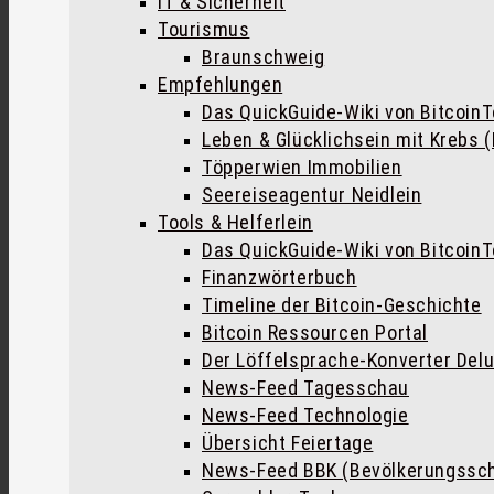
IT & Sicherheit
Tourismus
Braunschweig
Empfehlungen
Das QuickGuide-Wiki von Bitcoin
Leben & Glücklichsein mit Krebs 
Töpperwien Immobilien
Seereiseagentur Neidlein
Tools & Helferlein
Das QuickGuide-Wiki von Bitcoin
Finanzwörterbuch
Timeline der Bitcoin-Geschichte
Bitcoin Ressourcen Portal
Der Löffelsprache-Konverter Del
News-Feed Tagesschau
News-Feed Technologie
Übersicht Feiertage
News-Feed BBK (Bevölkerungssc