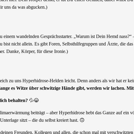
 wir uns da was abgucken.)
 zu einem wandelnden Gesprächsstarter. „Warum ist Dein Hemd nass?“ –
Du bist nicht allein. Es gibt Foren, Selbsthilfegruppen und Ärzte, die d
r. Danke, Körper, für diese Ironie.)
leich zu uns Hyperhidrose-Helden leicht. Denn anders als wir hat er k
lange es Witze über schwitzige Hände gibt, werden wir lachen. Mit
dich behalten?
💦😂
 Klimaerwärmung beiträgt – aber Hyperhidrose hebt das Ganze auf ein v
nterlage sitzt – die du selbst kreiert hast. 🙃
it deinen Freunden, Kollegen und allen, die schon mal mit verschwitzten