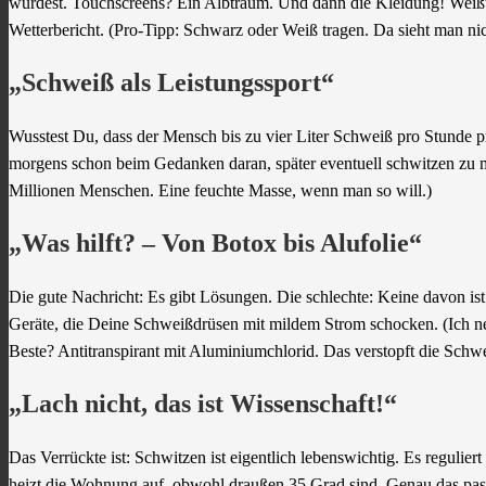
würdest. Touchscreens? Ein Albtraum. Und dann die Kleidung! Weißt 
Wetterbericht. (Pro-Tipp: Schwarz oder Weiß tragen. Da sieht man ni
„Schweiß als Leistungssport“
Wusstest Du, dass der Mensch bis zu vier Liter Schweiß pro Stunde pr
morgens schon beim Gedanken daran, später eventuell schwitzen zu m
Millionen Menschen. Eine feuchte Masse, wenn man so will.)
„Was hilft? – Von Botox bis Alufolie“
Die gute Nachricht: Es gibt Lösungen. Die schlechte: Keine davon is
Geräte, die Deine Schweißdrüsen mit mildem Strom schocken. (Ich nenn
Beste? Antitranspirant mit Aluminiumchlorid. Das verstopft die Schweiß
„Lach nicht, das ist Wissenschaft!“
Das Verrückte ist: Schwitzen ist eigentlich lebenswichtig. Es reguli
heizt die Wohnung auf, obwohl draußen 35 Grad sind. Genau das passie