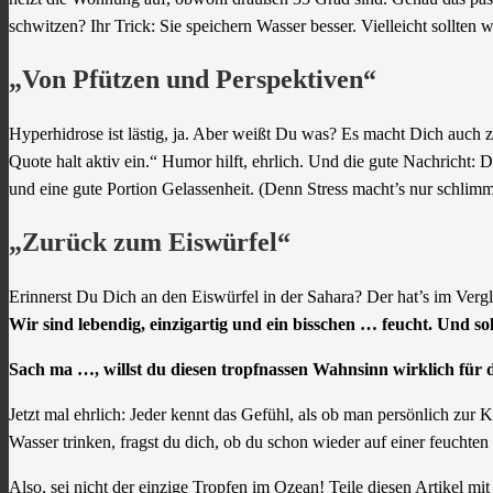
schwitzen? Ihr Trick: Sie speichern Wasser besser. Vielleicht sollten
„Von Pfützen und Perspektiven“
Hyperhidrose ist lästig, ja. Aber weißt Du was? Es macht Dich auch
Quote halt aktiv ein.“ Humor hilft, ehrlich. Und die gute Nachricht: 
und eine gute Portion Gelassenheit. (Denn Stress macht’s nur schlimme
„Zurück zum Eiswürfel“
Erinnerst Du Dich an den Eiswürfel in der Sahara? Der hat’s im Verg
Wir sind lebendig, einzigartig und ein bisschen … feucht. Und so
Sach ma …, willst du diesen tropfnassen Wahnsinn wirklich für 
Jetzt mal ehrlich: Jeder kennt das Gefühl, als ob man persönlich zur
Wasser trinken, fragst du dich, ob du schon wieder auf einer feuchten U
Also, sei nicht der einzige Tropfen im Ozean! Teile diesen Artikel m