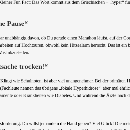
(Kleiner Fun Fact: Das Wort kommt aus dem Griechischen – „hyper“ für
ne Pause“
r unabhängig davon, ob Du gerade einen Marathon läufst, auf der Couch
arbeiten auf Hochtouren, obwohl kein Hitzealarm herrscht. Das ist ein 
ist abzustellen.
tsache trocken!“
. Klingt wie Schulnoten, ist aber viel unangenehmer. Bei der primäre
. (Fachleute nennen das übrigens „fokale Hyperhidrose“, aber mal ehrlic
mente oder Krankheiten wie Diabetes. Und während die Ärzte nach de
sforderung. Du willst jemandem die Hand geben? Viel Glück! Die meist