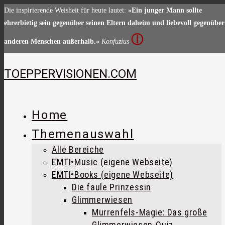
Zum
Die inspirierende Weisheit für heute lautet:
»Ein junger Mann sollte
Inhalt
ehrerbietig sein gegenüber seinen Eltern daheim und liebevoll gegenüber
springen
ⓘ
anderen Menschen außerhalb.«
Konfuzius
TOEPPERVISIONEN.COM
Home
Themenauswahl
Alle Bereiche
EMTI•Music (eigene Webseite)
EMTI•Books (eigene Webseite)
Die faule Prinzessin
Glimmerwiesen
Murrenfels-Magie: Das große
Glimmerwiesen-Quiz