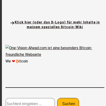
Klick hier (oder das ₿-Logo) für mehr Inhalte in
meinem speziellen ₿itcoin-Wiki
We
₿
itcoin
❤
Suchtext
Suchen