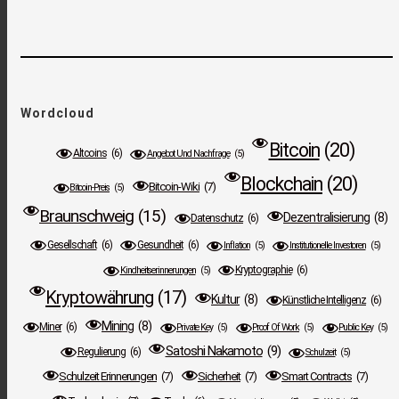
Wordcloud
Bitcoin
(20)
Altcoins
(6)
Angebot Und Nachfrage
(5)
Blockchain
(20)
Bitcoin-Wiki
(7)
Bitcoin-Preis
(5)
Braunschweig
(15)
Dezentralisierung
(8)
Datenschutz
(6)
Gesellschaft
(6)
Gesundheit
(6)
Inflation
(5)
Institutionelle Investoren
(5)
Kryptographie
(6)
Kindheitserinnerungen
(5)
Kryptowährung
(17)
Kultur
(8)
Künstliche Intelligenz
(6)
Mining
(8)
Miner
(6)
Private Key
(5)
Proof Of Work
(5)
Public Key
(5)
Satoshi Nakamoto
(9)
Regulierung
(6)
Schulzeit
(5)
Schulzeit Erinnerungen
(7)
Sicherheit
(7)
Smart Contracts
(7)