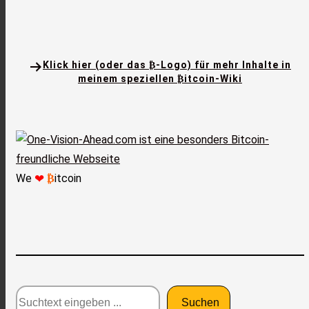
Klick hier (oder das ₿-Logo) für mehr Inhalte in
meinem speziellen ₿itcoin-Wiki
We
₿
itcoin
❤
Suchtext
Suchen