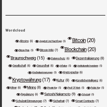
Wordcloud
Bitcoin
(20)
Altcoins
(6)
Angebot Und Nachfrage
(5)
Blockchain
(20)
Bitcoin-Wiki
(7)
Bitcoin-Preis
(5)
Braunschweig
(15)
Dezentralisierung
(8)
Datenschutz
(6)
Gesellschaft
(6)
Gesundheit
(6)
Inflation
(5)
Institutionelle Investoren
(5)
Kryptographie
(6)
Kindheitserinnerungen
(5)
Kryptowährung
(17)
Kultur
(8)
Künstliche Intelligenz
(6)
Mining
(8)
Miner
(6)
Private Key
(5)
Proof Of Work
(5)
Public Key
(5)
Satoshi Nakamoto
(9)
Regulierung
(6)
Schulzeit
(5)
Schulzeit Erinnerungen
(7)
Sicherheit
(7)
Smart Contracts
(7)