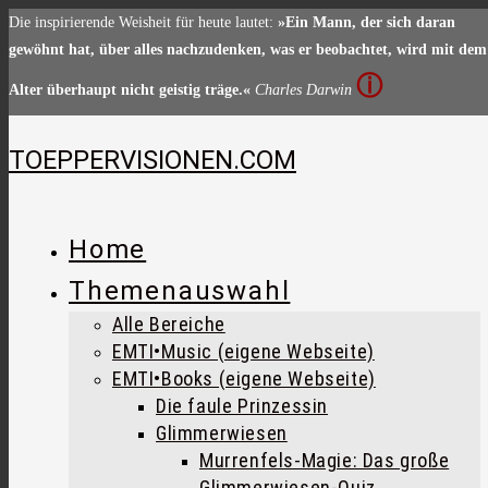
Zum
Die inspirierende Weisheit für heute lautet:
»Ein Mann, der sich daran
Inhalt
gewöhnt hat, über alles nachzudenken, was er beobachtet, wird mit dem
springen
ⓘ
Alter überhaupt nicht geistig träge.«
Charles Darwin
TOEPPERVISIONEN.COM
Home
Themenauswahl
Alle Bereiche
EMTI•Music (eigene Webseite)
EMTI•Books (eigene Webseite)
Die faule Prinzessin
Glimmerwiesen
Murrenfels-Magie: Das große
Glimmerwiesen-Quiz